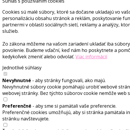
Súhlas s používaním cookies
Cookies sú malé súbory, ktoré sa dočasne ukladajú vo vaš
personalizáciu obsahu stránok a reklám, poskytovanie funkc
partnermi v oblasti sociálnych sietí, reklamy a analýzy, kt
služieb.
Zo zákona môžeme na vašom zariadení ukladať iba súbory 
povolenie. Budeme vďační, keď nám ho poskytnete a pomôž
kedykoľvek zmeniť alebo odvolať.
Viac informácií
Jednotlivé súhlasy
Nevyhnutné
- aby stránky fungovali, ako majú.
Nevyhnutné súbory cookie pomáhajú urobiť webové stránky
webovej stránky. Bez týchto súborov cookie nemôže web 
Preferenčné
- aby sme si pamätali vaše preferencie.
Preferenčné cookies umožňujú, aby si stránka pamätala info
stránku navštevujete.