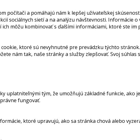
om počítači a pomáhajú nám k lepšej užívateľskej skúsenost
ií sociálnych sietí a na analýzu návštevnosti. Informácie o
orí ich môžu kombinovať s ďalšími informáciami, ktoré ste im
cookie, ktoré sú nevyhnutné pre prevádzku týchto stránok.
ete nám tak, naše stránky a služby zlepšovať. Svoj súhla
 uplatniteľnými tým, že umožňujú základné funkcie, ako je
správne fungovať.
rmácie, ktoré upravujú, ako sa stránka chová alebo vyzerá. 