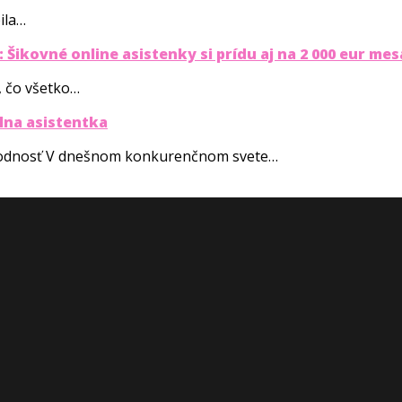
ila…
Šikovné online asistenky si prídu aj na 2 000 eur me
, čo všetko…
lna asistentka
ryhodnosť V dnešnom konkurenčnom svete…