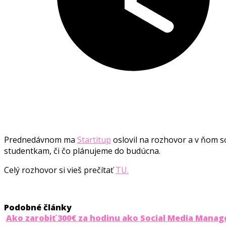
Prednedávnom ma
Startitup
oslovil na rozhovor a v ňom so
studentkam, či čo plánujeme do budúcna.
Celý rozhovor si vieš prečítať
TU.
Podobné články
Ako zarobiť 300€ za hodinu ako Social Media Manage