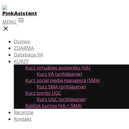
MENU
Domov
ZDARMA
Databáza VA
KURZY
Kurz virtuálnej asistentky (VA)
Kurz VA (prihlásenie)
Kurz social media managera (SMA)
Kurz SMA (prihlásenie)
Kurz tvorby UGC
Kurz UGC (prihlásenie)
Balíček kurzov (VA + SMA)
Recenzie
Kontakt