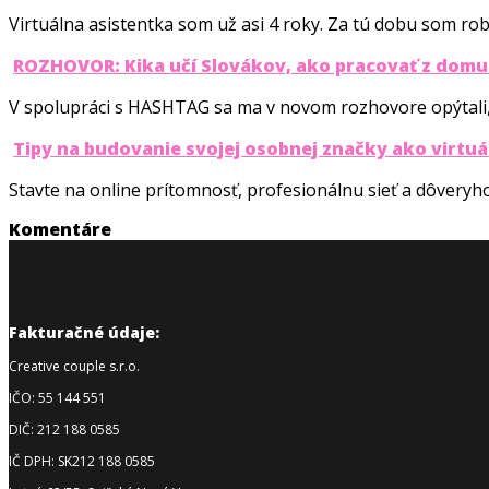
Virtuálna asistentka som už asi 4 roky. Za tú dobu som rob
ROZHOVOR: Kika učí Slovákov, ako pracovať z domu: 
V spolupráci s HASHTAG sa ma v novom rozhovore opýtali
Tipy na budovanie svojej osobnej značky ako virtuá
Stavte na online prítomnosť, profesionálnu sieť a dôve
Komentáre
Fakturačné údaje:
Creative couple s.r.o.
IČO: 55 144 551
DIČ: 212 188 0585
IČ DPH: SK212 188 0585