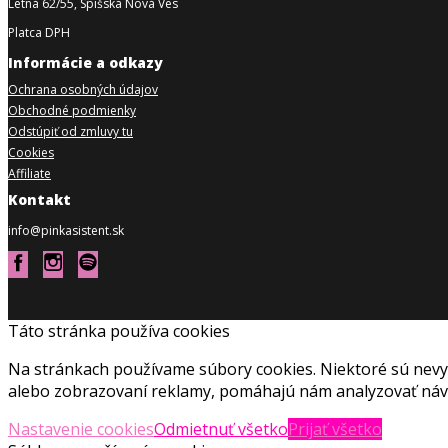
Letná 62/55, Spišská Nová Ves
Platca DPH
Informácie a odkazy
Ochrana osobných údajov
Obchodné podmienky
Odstúpiť od zmluvy tu
Cookies
Affiliate
Kontakt
info@pinkasistent.sk
Táto stránka používa cookies
Na stránkach používame súbory cookies. Niektoré sú nevy
alebo zobrazovaní reklamy, pomáhajú nám analyzovať návš
Nastavenie cookies
Odmietnuť všetko
Prijať všetko